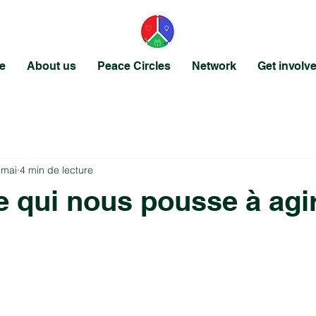
e
About us
Peace Circles
Network
Get involv
 mai
4 min de lecture
e qui nous pousse à agi