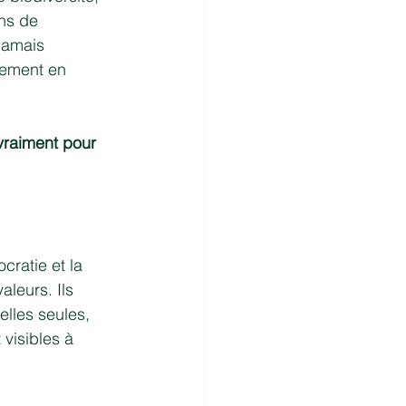
ons de 
jamais 
uement en 
vraiment pour 
ratie et la 
leurs. Ils 
elles seules, 
visibles à 