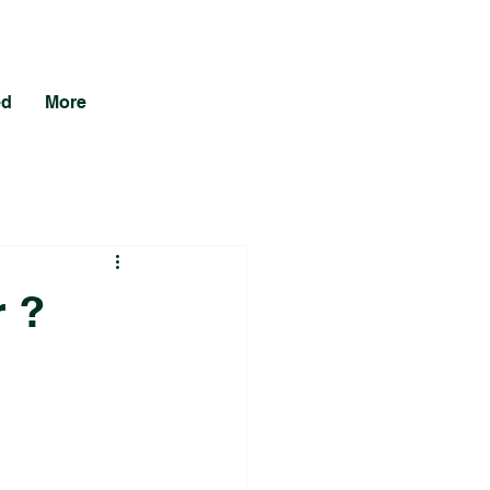
ed
More
r ?