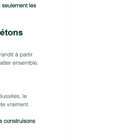
 seulement les 
pétons
andit à partir 
péter ensemble.
ussites, le 
te vraiment.
us construisons 