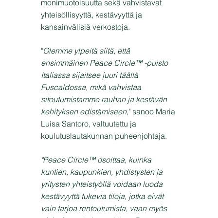
monimuotoisuutta sekä vahvistavat
yhteisöllisyyttä, kestävyyttä ja
kansainvälisiä verkostoja.
"
Olemme ylpeitä siitä, että
ensimmäinen Peace Circle™ -puisto
Italiassa sijaitsee juuri täällä
Fuscaldossa, mikä vahvistaa
sitoutumistamme rauhan ja kestävän
kehityksen edistämiseen
," sanoo Maria
Luisa Santoro, valtuutettu ja
koulutuslautakunnan puheenjohtaja.
"Peace Circle™ osoittaa, kuinka
kuntien, kaupunkien, yhdistysten ja
yritysten yhteistyöllä voidaan luoda
kestävyyttä tukevia tiloja, jotka eivät
vain tarjoa rentoutumista, vaan myös