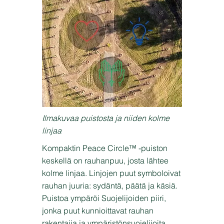
Ilmakuvaa puistosta ja niiden kolme
linjaa
Kompaktin Peace Circle™ -puiston
keskellä on rauhanpuu, josta lähtee
kolme linjaa. Linjojen puut symboloivat
rauhan juuria: sydäntä, päätä ja käsiä.
Puistoa ympäröi Suojelijoiden piiri,
jonka puut kunnioittavat rauhan
rakentajia ja ympäristönsuojelijoita