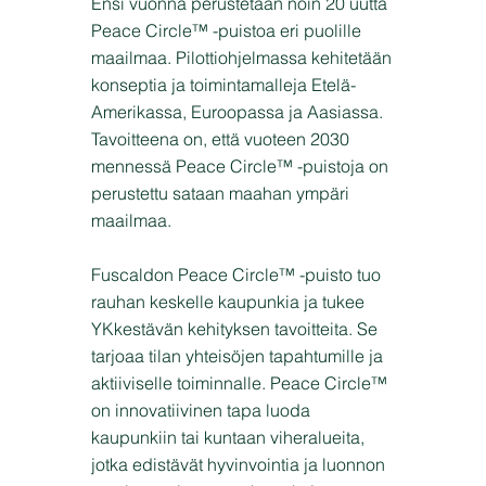
Ensi vuonna perustetaan noin 20 uutta
Peace Circle™ -puistoa eri puolille
maailmaa. Pilottiohjelmassa kehitetään
konseptia ja toimintamalleja Etelä-
Amerikassa, Euroopassa ja Aasiassa.
Tavoitteena on, että vuoteen 2030
mennessä Peace Circle™ -puistoja on
perustettu sataan maahan ympäri
maailmaa.
Fuscaldon Peace Circle™ -puisto tuo
rauhan keskelle kaupunkia ja tukee
YKkestävän kehityksen tavoitteita. Se
tarjoaa tilan yhteisöjen tapahtumille ja
aktiiviselle toiminnalle. Peace Circle™
on innovatiivinen tapa luoda
kaupunkiin tai kuntaan viheralueita,
jotka edistävät hyvinvointia ja luonnon