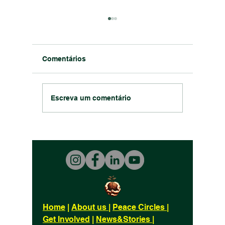
Comentários
Joga pela Paz – Como o
Mika Va
Escreva um comentário
Futebol Dá Vida ao Fair
título 
Play com o Peace
Conheci
Circle®
primeir
nórdico
Home
|
About us
|
Peace Circles
|
Get Involved
|
News&Stories
|